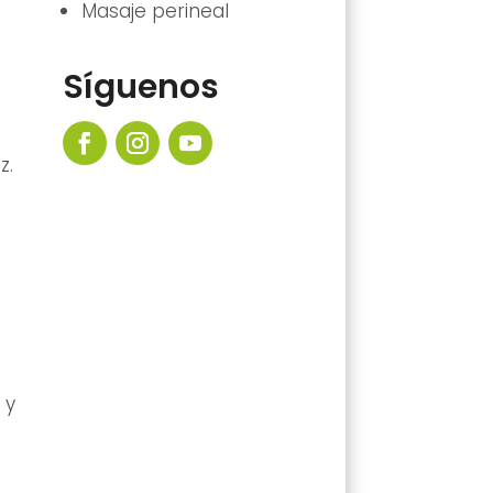
Masaje perineal
Síguenos
z.
 y