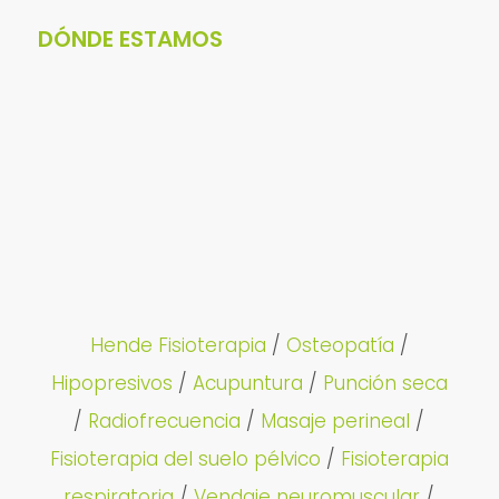
DÓNDE ESTAMOS
Hende Fisioterapia
/
Osteopatía
/
Hipopresivos
/
Acupuntura
/
Punción seca
/
Radiofrecuencia
/
Masaje perineal
/
Fisioterapia del suelo pélvico
/
Fisioterapia
respiratoria
/
Vendaje neuromuscular
/