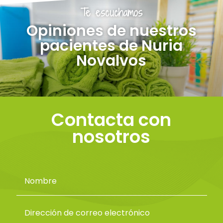
Te escuchamos
Opiniones de nuestros
pacientes de Nuria
Novalvos
Contacta con
nosotros