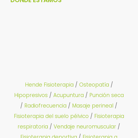
Hende Fisioterapia
/
Osteopatía
/
Hipopresivos
/
Acupuntura
/
Punción seca
/
Radiofrecuencia
/
Masaje perineal
/
Fisioterapia del suelo pélvico
/
Fisioterapia
respiratoria
/
Vendaje neuromuscular
/
Fisioterapia deportiva
/
Fisioterapia a