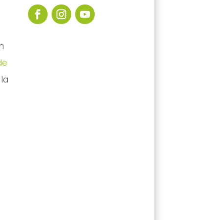
n
de
la