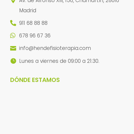
Av. de Alfonso XIII, 156, Chamartín, 28016

Madrid
911 68 88 88

678 96 67 36

info@hendefisioterapia.com

Lunes a viernes de 09:00 a 21:30.

DÓNDE ESTAMOS